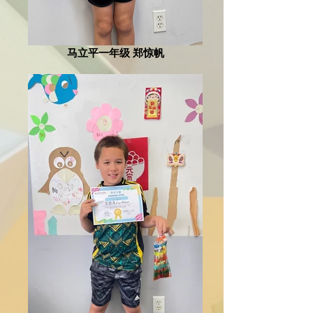
马立平一年级 郑惊帆