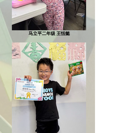
马立平二年级 王恬懿