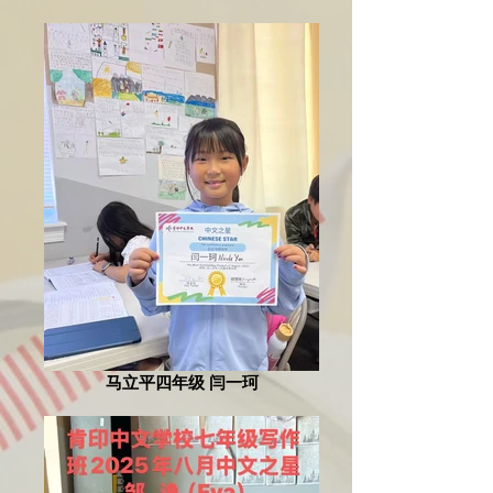
马立平四年级 闫一珂