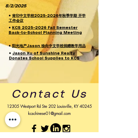
8/2/2025
•
肯印中文学校2025-2026年秋季学期 开学
工作会议
•
KCS 2025–2026 Fall Semester
Back-to-School Planning Meeting
•
阳光地产Jason 徐向中文学校捐赠教学用品
•
Jason Xu of Sunshine Realty
Donates School Supplies to KCS
Contact Us
12305 Westport Rd Ste 202 Louisville, KY 40245
kcschinese01@gmail.com