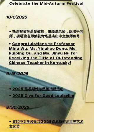
Celebrate the Mid-Autumn Festival
10/1/2025
•
热烈祝贺吴茗副教授，董颖浩老师，欧瑞平老
师，胡瑾瑜老师荣获肯塔基杰出中文教师称号
•
Congratulations to Professor
Ming Wu, Ms. Yinghao Dong, Ms.
Ruiping Ou, and Ms. Jinyu Hu for
Receiving the Title of Outstanding
Chinese Teacher in Kentucky!
9/18/2025
•
2025 路易斯维尔慈善捐赠活动
•
2025 Give for Good Louisville
8/30/2025
•
肯印中文学校参加2025路易斯维尔世界艺术
文化节